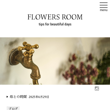
t
o
menu
g
g
l
e
n
a
v
i
g
a
t
i
o
n
母との時間
2025年6月29日
ブログ