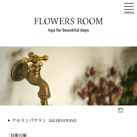
t
o
menu
g
g
l
e
n
a
v
i
g
a
t
i
o
n
ケセランパサラン
2023年10月29日
日常の事