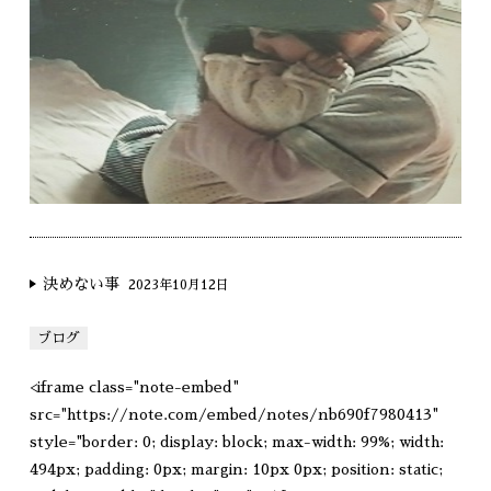
決めない事
2023年10月12日
ブログ
<iframe class="note-embed"
src="https://note.com/embed/notes/nb690f7980413"
style="border: 0; display: block; max-width: 99%; width:
494px; padding: 0px; margin: 10px 0px; position: static;