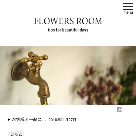
t
o
menu
g
g
l
e
n
a
v
i
g
a
t
i
o
n
お客様と一緒に…
2018年11月27日
コラム