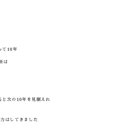
て10年
断は
と次の10年を見据えれ
努力はしてきました