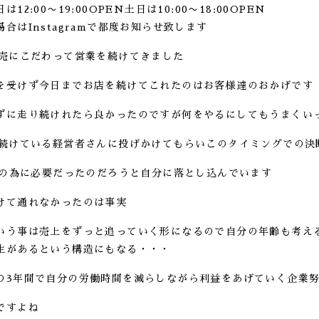
2:00〜19:00OPEN土日は10:00〜18:00OPEN
合はInstagramで都度お知らせ致します
販売にこだわって営業を続けてきました
を受けず今日までお店を続けてこれたのはお客様達のおかげです
ずに走り続けれたら良かったのですが何をやるにしてもうまくいっ
を続けている経営者さんに投げかけてもらいこのタイミングでの決
存続の為に必要だったのだろうと自分に落とし込んでいます
けて通れなかったのは事実
いう事は売上をずっと追っていく形になるので自分の年齢も考える
生があるという構造にもなる・・・
の3年間で自分の労働時間を減らしながら利益をあげていく企業
ですよね