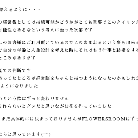
見据えるように・・・
の経営観としては持続可能かどうかがとても重要でこのタイミン
可能性もあるなという考えに至った次第です
んのお客様にご利用頂いているのでこのまま走るという事も出来
で自分の年齢と人生設計を考えた時にそれはもう仕事と結婚をす
ところがあります
見ての判断です
追ってたところが経営脳をちゃんと持つようになったのかもしれ
るようになりました
いという欲はずっと変わりません
を作らないとダメだと思いながお花を作っていました
はまだ具体的には決まっておりませんがFLOWERSROOMはず
らと思っています(^^)