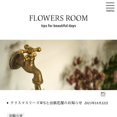
t
o
menu
g
g
l
e
n
a
v
i
g
a
t
i
o
n
クリスマスリースWSと出張花屋のお知らせ
2023年10月22日
お知らせ