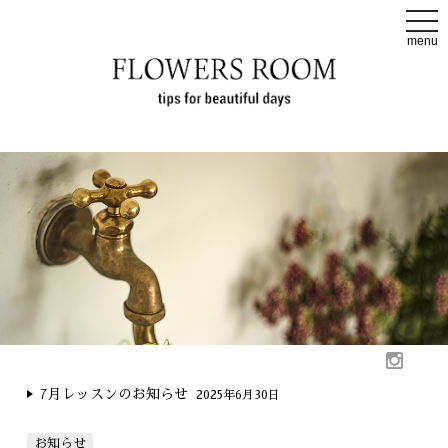
t
o
menu
g
g
l
e
n
a
v
i
g
a
t
i
o
n
7月レッスンのお知らせ
2025年6月30日
お知らせ