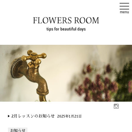
t
o
menu
g
g
l
e
n
a
v
i
g
a
t
i
o
n
2月レッスンのお知らせ
2025年1月21日
お知らせ