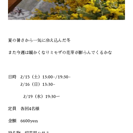
夏の暑さから一気に冷え込んだ冬
また今週は暖かくなりミモザの花芽が膨らんでくるかな
日時 2/15（土）13:00−/19:30−
2/16（日）13:30−
2/19（水）19:30ー
定員 各回4名様
金額 6600yen
持ち物 切花用ハサミ