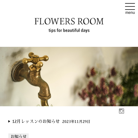
t
o
menu
g
g
l
e
n
a
v
i
g
a
t
i
o
n
12月レッスンのお知らせ
2023年11月29日
お知らせ