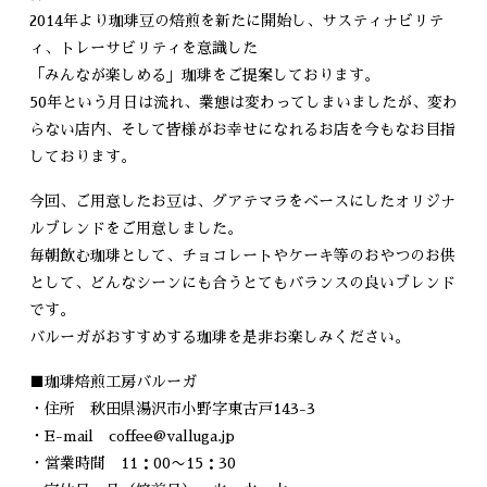
2014年より珈琲豆の焙煎を新たに開始し、サスティナビリテ
ィ、トレーサビリティを意識した
「みんなが楽しめる」珈琲をご提案しております。
50年という月日は流れ、業態は変わってしまいましたが、変わ
らない店内、そして皆様がお幸せになれるお店を今もなお目指
しております。
今回、ご用意したお豆は、グアテマラをベースにしたオリジナ
ルブレンドをご用意しました。
毎朝飲む珈琲として、チョコレートやケーキ等のおやつのお供
として、どんなシーンにも合うとてもバランスの良いブレンド
です。
バルーガがおすすめする珈琲を是非お楽しみください。
■珈琲焙煎工房バルーガ
・住所 秋田県湯沢市小野字東古戸143-3
・E-mail coffee@valluga.jp
・営業時間 11：00〜15：30