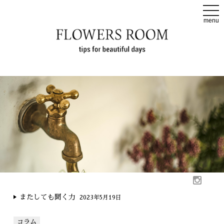
t
o
menu
g
g
l
e
n
a
v
i
g
a
t
i
o
n
またしても聞く力
2023年5月19日
コラム