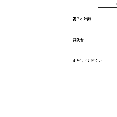
親子の対話
冒険者
またしても聞く力
食パンについて
働くという事