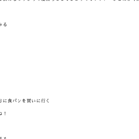
みる
方に食パンを買いに行く
ね！