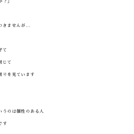
か？」
つきませんが…
げて
閉じて
周りを見ています
いうのは個性のある人
です