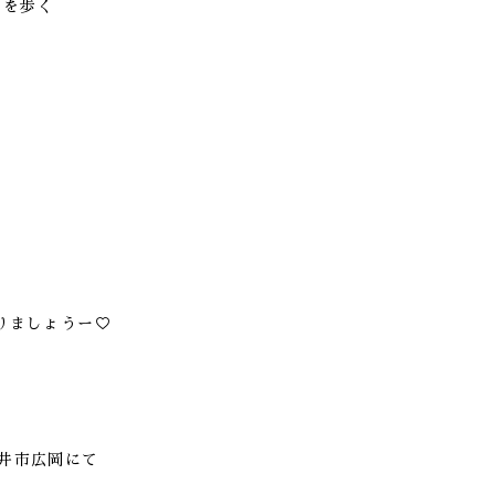
ろを歩く
りましょうー♡
袋井市広岡にて