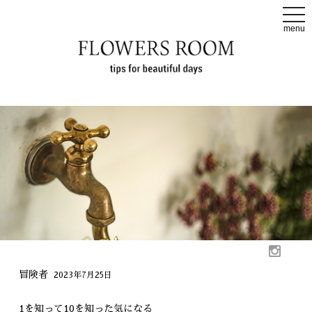
t
o
menu
g
g
l
e
n
a
v
i
g
a
t
i
o
n
冒険者
2023年7月25日
1を知って10を知った気になる