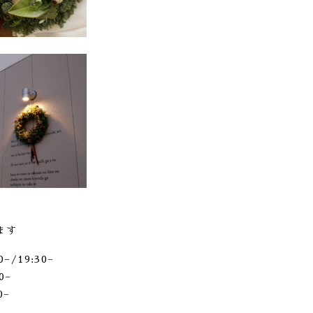
ます
−/19:30−
0−
0−