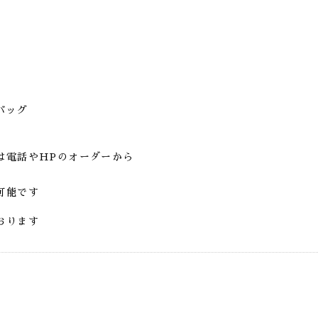
ッグ
は電話やHPのオーダーから
可能です
おります