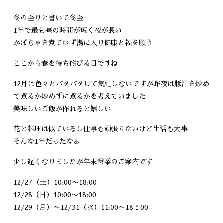
冬の至りと書いて冬至
1年で最も昼の時間が短く夜が長い
かぼちゃを煮てゆず湯に入り健康と福を願う
ここから春を待ち侘びる日ですね
12月は色々とバタバタして気忙しないですが昨夜は豚汁を炒め
て煮るか炒めずに煮るかを考えていました
美味しいご飯が作れると嬉しい
花と料理は似ているし仕事も頑張りたいけど生活も大事
そんな1年だったなぁ
少し遅くなりましたが年末営業のご案内です
12/27（土）10:00〜18:00
12/28（日）10:00〜18:00
12/29（月）〜12/31（水）11:00〜18：00