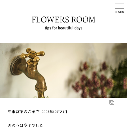
t
o
menu
g
g
l
e
n
a
v
i
g
a
t
i
o
n
年末営業のご案内
2025年12月23日
きのうは冬至でした