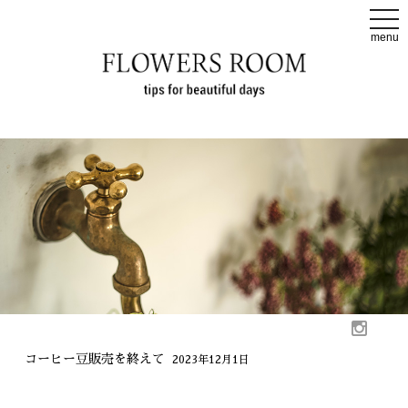
t
o
menu
g
g
l
e
n
a
v
i
g
a
t
i
o
n
コーヒー豆販売を終えて
2023年12月1日