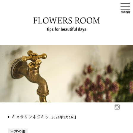
t
o
menu
g
g
l
e
n
a
v
i
g
a
t
i
o
n
キャサリンホジキン
2024年1月16日
日常の事