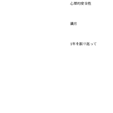
心理的安全性
満月
1年を振り返って
愛の手紙コンクール
あのーFLOWERSROO