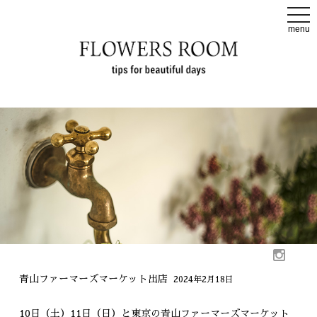
t
o
menu
g
g
l
e
n
a
v
i
g
a
t
i
o
n
青山ファーマーズマーケット出店
2024年2月18日
10日（土）11日（日）と東京の青山ファーマーズマーケット