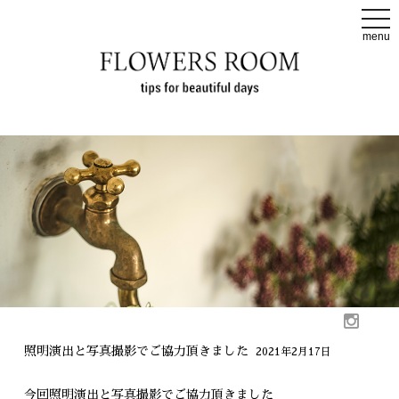
t
o
menu
g
g
l
e
n
a
v
i
g
a
t
i
o
n
照明演出と写真撮影でご協力頂きました
2021年2月17日
今回照明演出と写真撮影でご協力頂きました