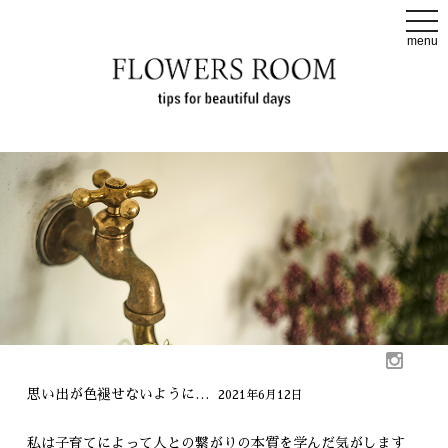
t
o
menu
g
g
l
e
n
a
v
i
g
a
t
i
o
n
思い出が色褪せないように…
2021年6月12日
私は子育てによって人との繋がりの本質を学んだ気がします