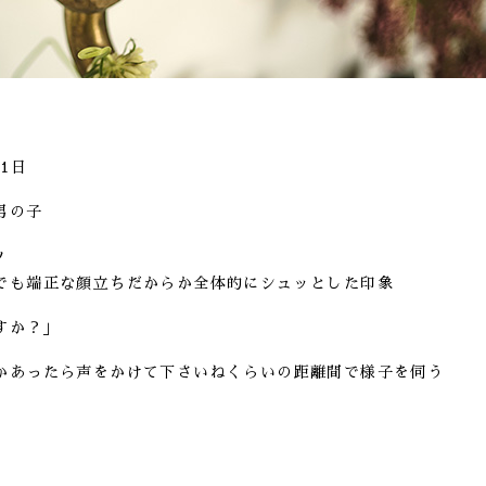
月1日
男の子
ツ
でも端正な顔立ちだからか全体的にシュッとした印象
すか？」
かあったら声をかけて下さいねくらいの距離間で様子を伺う