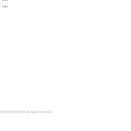
月
(3)
(1)
(1)
(1)
(1)
(1)
月
(1)
FLOWERS ROOM all rights reserved.