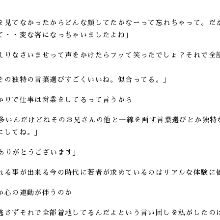
を見てなかったからどんな顔してたかなーって忘れちゃって。だ
て・・変な客になっちゃいましたよね」
えりなさいませって声をかけたらフッて笑ったでしょ？それで全
その独特の言葉選びすごくいいね。似合ってる。」
かりで仕事は営業をしてるって言うから
も多いんだけどねそのお兄さんの他と一線を画す言葉選びとか独特
にしてね。」
ありがとうございます」
れる事が出来る今の時代に若者が求めているのはリアルな体験に
か心の連動が伴うのか
逃さずそれで全部着地してるんだよという言い回しを私がしたの