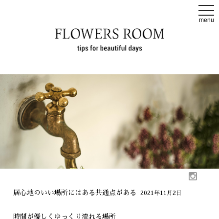
t
o
menu
g
g
l
e
n
a
v
i
g
a
t
i
o
n
居心地のいい場所にはある共通点がある
2021年11月2日
時間が優しくゆっくり流れる場所