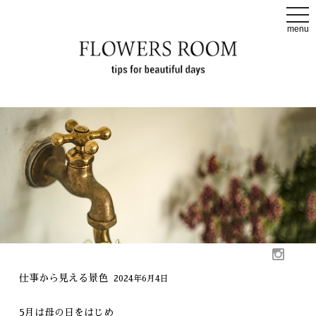
t
o
menu
g
g
l
e
n
a
v
i
g
a
t
i
o
n
仕事から見える景色
2024年6月4日
5月は母の日をはじめ