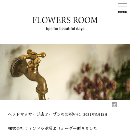
t
o
menu
g
g
l
e
n
a
v
i
g
a
t
i
o
n
ヘッドマッサージ店オープンのお祝いに
2021年3月15日
株式会社ウィンドラボ様よりオーダー頂きました