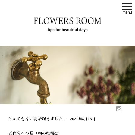
t
o
menu
g
g
l
e
n
a
v
i
g
a
t
i
o
n
とんでもない現象起きました…
2021年4月16日
ご自分への贈り物の動機は