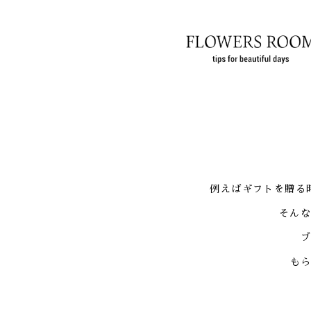
例えばギフトを贈る
そん
も