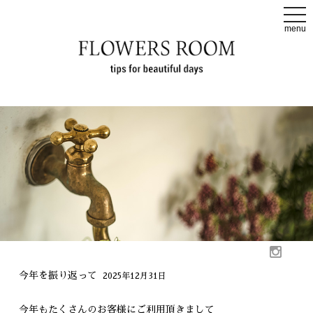
t
o
menu
g
g
l
e
n
a
v
i
g
a
t
i
o
n
今年を振り返って
2025年12月31日
今年もたくさんのお客様にご利用頂きまして